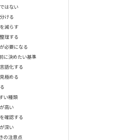
ではない
分ける
を減らす
整理する
が必要になる
前に決めたい基準
言語化する
見極める
る
すい種類
が高い
を確認する
が深い
きの注意点