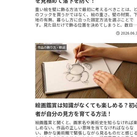
を見極めて落下を防ぐ！
重い絵を壁に飾る方法で最初に考えるべきことは、
のフックを買うかではなく、絵の重さ、壁の材質、
地の有無、暮らし方に合った固定方法を選ぶことで
す。見た目だけで飾る位置を決めてしまうと、数日
に額が傾いたり、掃除中の振動で金具が緩んだり、
2026.06.
悪...
作品の飾り方・額装
絵画鑑賞は知識がなくても楽しめる？初
者が自分の見方を育てる方法！
絵画鑑賞と聞くと、画家名や美術史を知らなければ
しめない、作品の正しい意味を当てなければならな
い、静かな美術館で緊張しながら見るものだと感じ