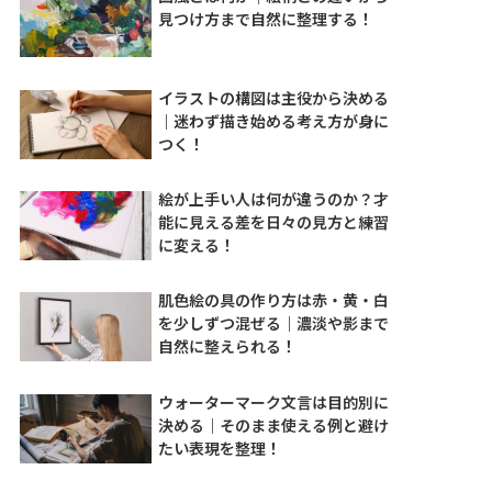
見つけ方まで自然に整理する！
イラストの構図は主役から決める
｜迷わず描き始める考え方が身に
つく！
絵が上手い人は何が違うのか？才
能に見える差を日々の見方と練習
に変える！
肌色絵の具の作り方は赤・黄・白
を少しずつ混ぜる｜濃淡や影まで
自然に整えられる！
ウォーターマーク文言は目的別に
決める｜そのまま使える例と避け
たい表現を整理！