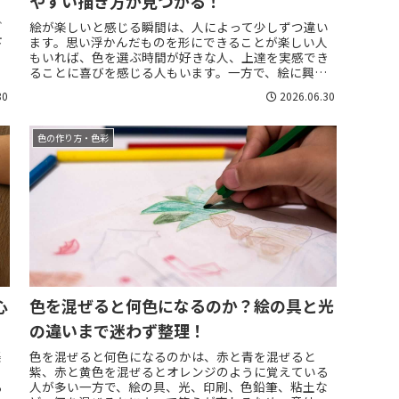
やすい描き方が見つかる！
ど
絵が楽しいと感じる瞬間は、人によって少しずつ違い
下
ます。思い浮かんだものを形にできることが楽しい人
もいれば、色を選ぶ時間が好きな人、上達を実感でき
後
ることに喜びを感じる人もいます。一方で、絵に興味
最
はあるのに「うまく描けないから楽しくない」「何
30
2026.06.30
を...
色の作り方・色彩
心
色を混ぜると何色になるのか？絵の具と光
の違いまで迷わず整理！
楽
色を混ぜると何色になるのかは、赤と青を混ぜると
紫、赤と黄色を混ぜるとオレンジのように覚えている
る
人が多い一方で、絵の具、光、印刷、色鉛筆、粘土な