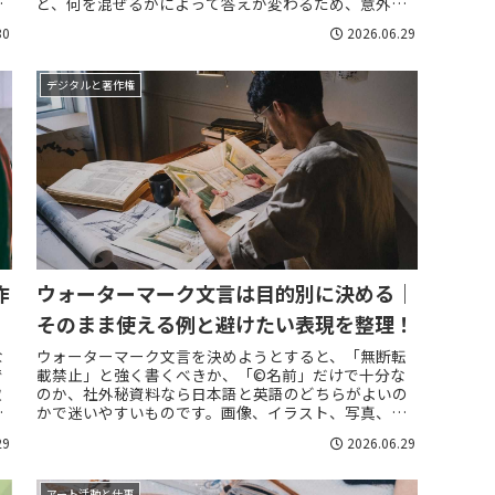
は
ど、何を混ぜるかによって答えが変わるため、意外と
気
混乱しやすいテーマです。特に「全部の色を混ぜると
30
2026.06.29
黒...
デジタルと著作権
作
ウォーターマーク文言は目的別に決める｜
そのまま使える例と避けたい表現を整理！
な
ウォーターマーク文言を決めようとすると、「無断転
で
載禁止」と強く書くべきか、「©名前」だけで十分な
取
のか、社外秘資料なら日本語と英語のどちらがよいの
い
かで迷いやすいものです。画像、イラスト、写真、動
画、PDF、PowerPoint資料、見積書、サ...
29
2026.06.29
アート活動と仕事