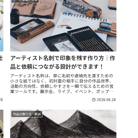
仕
アーティスト名刺で印象を残す作り方｜作
品と依頼につながる設計ができます！
と
アーティスト名刺は、単に名前や連絡先を渡すための
小さな紙ではなく、初対面の相手に自分の作品世界、
活動の方向性、依頼しやすさを一瞬で伝えるための営
の
業ツールです。展示会、ライブ、イベント、ポップア
ップ、商談、交流会、SNSで知り合った人との対面...
28
2026.06.28
作品の飾り方・額装