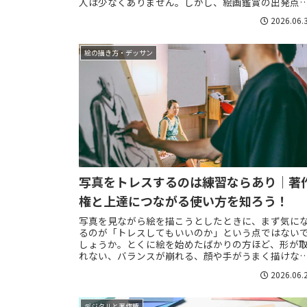
人は少なくありません。しかし、絵画鑑賞の出発点
専門知識ではなく、目の前の作品を見て自分が何に
2026.06.
づ...
絵の描き方・デッサン
写真をトレスするのは練習ならあり｜著
権と上達につながる使い方を知ろう！
写真を見ながら絵を描こうとしたときに、まず気に
るのが「トレスしてもいいのか」という点ではない
しょうか。とくに絵を始めたばかりの方ほど、形が
れない、バランスが崩れる、顔や手がうまく描けな
と悩みやすく、写真を下敷きにしてなぞる方法が気
2026.06.
に...
デジタルと著作権