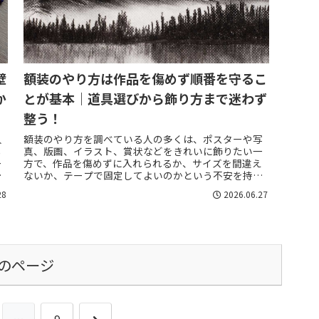
壁
額装のやり方は作品を傷めず順番を守るこ
か
とが基本｜道具選びから飾り方まで迷わず
整う！
人
額装のやり方を調べている人の多くは、ポスターや写
も
真、版画、イラスト、賞状などをきれいに飾りたい一
ー
方で、作品を傷めずに入れられるか、サイズを間違え
持
ないか、テープで固定してよいのかという不安を持っ
.
ています。額装は額縁に作品を入れるだけの作業に見...
28
2026.06.27
のページ
次