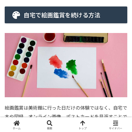
自宅で絵画鑑賞を続ける方法
絵画鑑賞は美術館に行った日だけの体験ではなく、自宅で
本や図録、オンライン画像、ポストカードを見返すことで
継続できます。
ホーム
検索
トップ
サイドバー