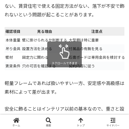
ない、賃貸住宅で使える固定方法がない、落下が不安で飾
れないという問題が起こることがあります。
確認項目
見る理由
注意点
本体重量
壁に掛けられるか判断する
大型額は特に重要
吊り金具
設置方法を決める
付属品の有無を見る
壁材
固定力に関わる
石膏ボードは専用金具を検討する
スクロールできます
賃貸条件
穴の可否を確認する
契約内容に従う
軽量フレームであれば扱いやすい一方、安定感や高級感は
素材によって差が出ます。
安全に飾ることはインテリア以前の基本なので、重さと設
置方法は購入前に必ず確認したいポイントです。
ホーム
検索
トップ
サイドバー