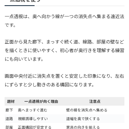
一点透視は、奥へ向かう線が一つの消失点へ集まる遠近法
です。
正面から見た廊下、まっすぐ続く道、線路、部屋の壁など
を描くときに使いやすく、初心者が奥行きを理解する練習
にも向いています。
画面中央付近に消失点を置くと安定した印象になり、左右
にずらすと少し動きのある構図になります。
題材
一点透視が向く理由
注意点
廊下
奥へまっすぐ進む
壁の線を消失点へ集める
道路
視線誘導しやすい
道幅を奥で狭くする
部屋
正面構図が安定する
家具の向きを揃える