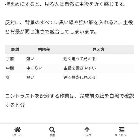
控えめにすると、見る人は自然に主役を近く感じます。
反対に、背景のすべてに黒い線や強い影を入れると、主役
と背景が同じ強さで競合してしまいます。
距離
明暗差
見え方
手前
強い
近く迫って見える
中間
中くらい
主役を置きやすい
奥
弱い
遠く静かに見える
コントラストを配分する作業は、完成前の絵を白黒で確認
すると分
絵の描き方・デッサン
ホーム
検索
トップ
サイドバー