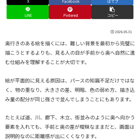
X
Facebook
はてブ
LINE
Pinterest
コピー
2026.05.31
奥行きのある絵を描くには、難しい背景を最初から完璧に
描こうとするよりも、見る人の目が手前から奥へ自然に進
む仕組みを理解することが大切です。
絵が平面的に見える原因は、パースの知識不足だけではな
く、物の重なり、大きさの差、明暗、色の弱め方、描き込
み量の配分が同じ強さで並んでしまうことにもあります。
たとえば道、川、廊下、木立、街並みのように奥へ向かう
要素を入れても、手前と奥の差が曖昧なままだと、画面は
説明的なのに距離感が出にくくなります。