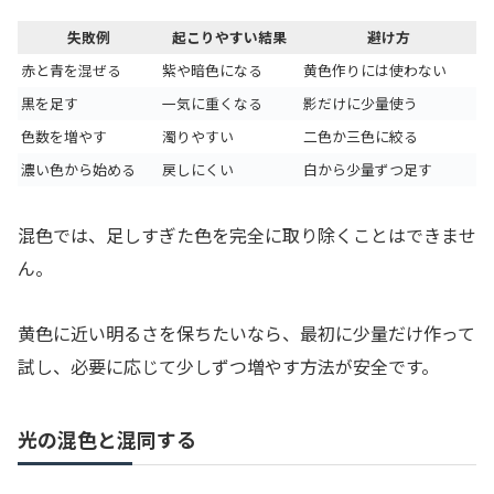
失敗例
起こりやすい結果
避け方
赤と青を混ぜる
紫や暗色になる
黄色作りには使わない
黒を足す
一気に重くなる
影だけに少量使う
色数を増やす
濁りやすい
二色か三色に絞る
濃い色から始める
戻しにくい
白から少量ずつ足す
混色では、足しすぎた色を完全に取り除くことはできませ
ん。
黄色に近い明るさを保ちたいなら、最初に少量だけ作って
試し、必要に応じて少しずつ増やす方法が安全です。
光の混色と混同する